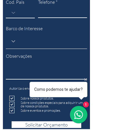
Cod. País
Telefone
Barco de Interesse
Observações
Autoriza o envio e-mails informativos?
Como podemos te ajudar?
Sobre nossos produtos.
Sobre condições especiais para adquirir um
de nossos produtos.
1
Sobre eventos e promoções.
Solicitar Orçamento