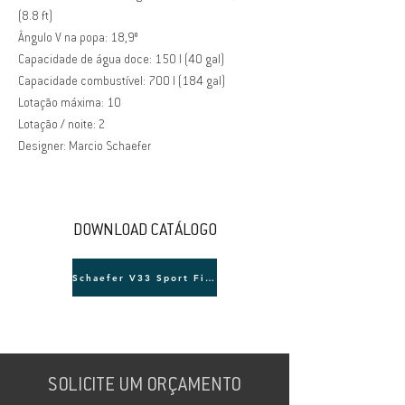
(8.8 ft)
Ângulo V na popa: 18,9°
Capacidade de água doce: 150 l (40 gal)
Capacidade combustível: 700 l (184 gal)
Lotação máxima: 10
Lotação / noite: 2
Designer: Marcio Schaefer
DOWNLOAD CATÁLOGO
Schaefer V33 Sport Fish
SOLICITE UM ORÇAMENTO