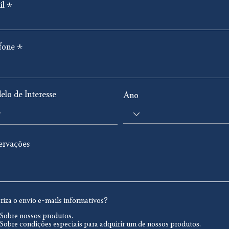
il
fone
lo de Interesse
Ano
ervações
riza o envio e-mails informativos?
Sobre nossos produtos.
Sobre condições especiais para adquirir um de nossos produtos.