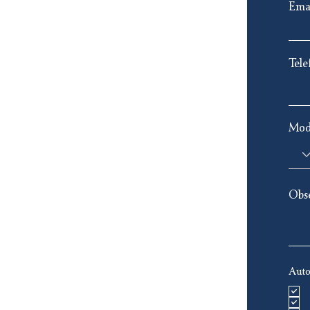
Ema
Tele
Mode
Obs
Auto