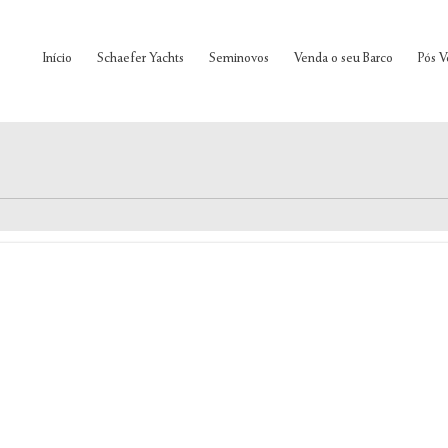
Início
Schaefer Yachts
Seminovos
Venda o seu Barco
Pós V