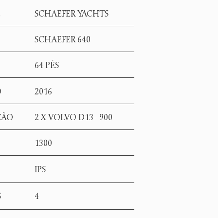
E
SCHAEFER YACHTS
SCHAEFER 640
64 PÉS
O
2016
ÇÃO
2 X VOLVO D13- 900
1300
IPS
S
4